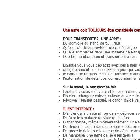
Une arme doit TOUJOURS être considérée comm
POUR TRANSPORTER UNE ARME :
Du domicile au stand de tir, il faut :
Qu’elle soit désapprovisionnée et déchargée
Qu’elle soit placée dans une mallette de trans
Que les munitions soient transportées à part
Lorsque vous vous déplacez avec des armes, 
obligatoirement la licence FFTir à jour qui vau
le carnet de tir dans le cas de transport d'ar
l’autorisation de détention correspondant à l
Sur le stand, le transport se fait
Carabine : culasse ouverte et le canon dirigé 
Pistolet : chargeur enlevé, culasse ouverte, le
Révolver : barillet basculé, le canon dirigé ver
IL EST INTERDIT :
D’entrer dans un stand, ou de s’y déplacer a
De faire le simulacre de viser quelqu’un
D’abandonner, même momentanément, une arm
De diriger le canon dans une autre direction q
De poser le doigt sur la queue de détente avan
De manipuler une arme derrière les tireurs