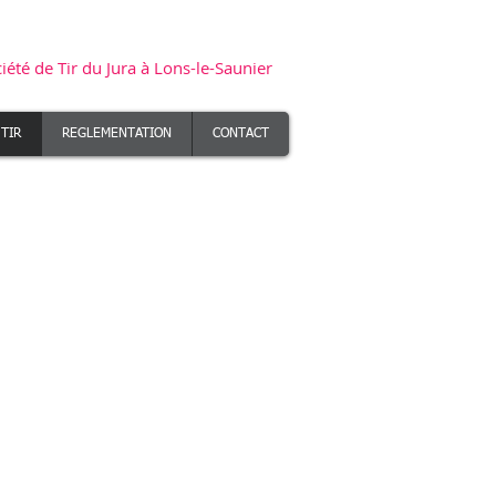
Bienvenue sur le site de la STJ
iété de Tir du Jura à Lons-le-Saunier
 TIR
REGLEMENTATION
CONTACT
sonnelle.
et.