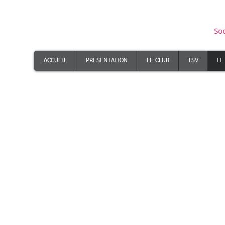
Soc
ACCUEIL
PRESENTATION
LE CLUB
TSV
LE
 possession d'une arme c'est sa vérification, compris lorsqu'il s'agit d'une arme per
Revolvers:
.
> Absence de munition dans le barill
.
> Canon non obstrué.
n du canon et d'éviter tout contact avec la queue de détente.
rangement de l'arme.