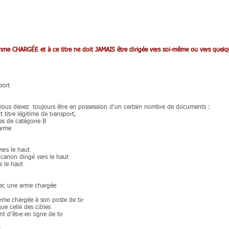
e CHARGÉE et à ce titre ne doit JAMAIS être dirigée vers soi-même ou vers quelq
port
vous devez toujours être en possession d'un certain nombre de documents :
t titre légitime de transport,
mes de catégorie B
’arme
vers le haut
 canon dirigé vers le haut
s le haut
vec une arme chargée
e chargée à son poste de tir
ue celle des cibles
t d’être en ligne de tir