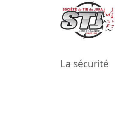
La sécurité
REGLE D'OR
Le réflexe systématique lorsque l'on prend
Pistolets & carabines:
> Absence de munition dans le chargeur
> Absence de munition dans la chambre
> Canon non obstrué.
En prenant garde de contrôler la directio
On procèdera de la même manière avant 