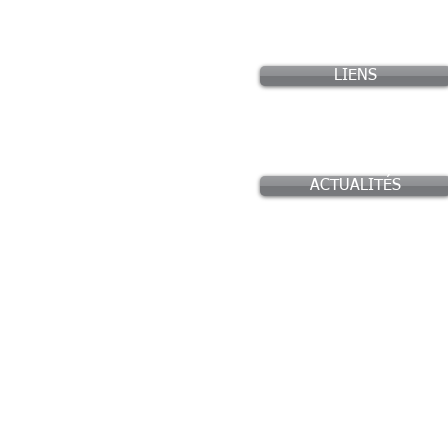
LIENS
ACTUALITÉS
© 2017 par la STJ - Société de Tir du Jura - Lons-l